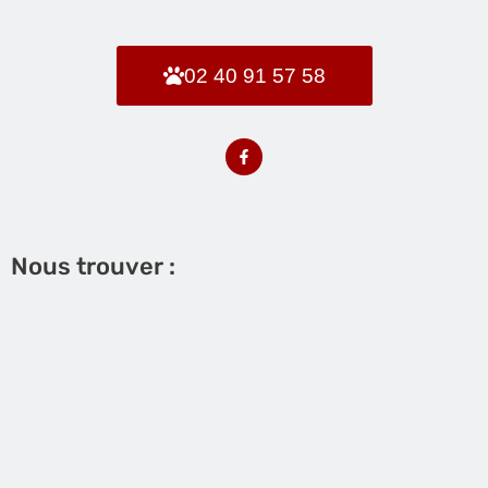
02 40 91 57 58
F
a
c
e
b
o
o
k
Nous trouver :
-
f