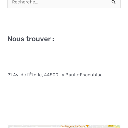
R
e
c
h
Nous trouver :
e
r
c
h
21 Av. de l'Étoile, 44500 La Baule-Escoublac
e
r
: