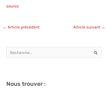
source
←
Article précédent
Article suivant
→
R
e
c
h
Nous trouver :
e
r
c