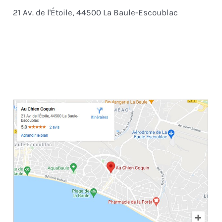
h
21 Av. de l'Étoile, 44500 La Baule-Escoublac
e
r
: